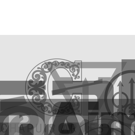
Modernin maailman ja
Sako, maailman arvostetu
perinteiden välissä toimiva
kiväärimerkki, yhdistää
Chapuis seuraa
kivääreissään perinteisen