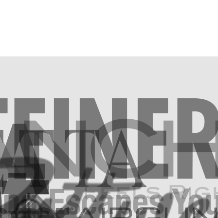
Vuonna 1868 perustettu
Steiner-Optik on jo yli 70
Franchi edustaa yli 150
vuoden ajan ollut
vuoden mittaista intohimoa,
korkeimman laadun ja