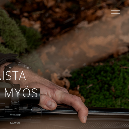
ISTA
A MYÖS
T