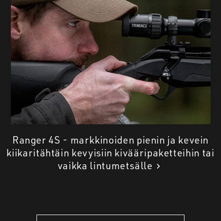
Ranger 4S - markkinoiden pienin ja kevein
kiikaritähtäin kevyisiin kivääripaketteihin tai
vaikka lintumetsälle