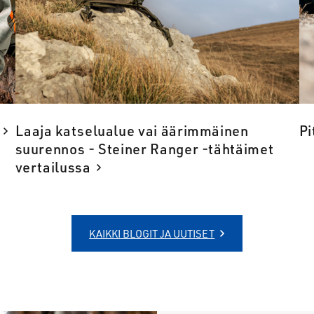
Laaja katselualue vai äärimmäinen
Pi
suurennos - Steiner Ranger -tähtäimet
vertailussa
KAIKKI BLOGIT JA UUTISET