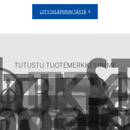
LIITY SISÄPIIRIIN TÄSTÄ
TUTUSTU TUOTEMERKKEIHIMME
in
Tikka-kiväärit ovat
Maailman vanhin teollinen
innovatiivisia ja kestäviä,
perheyhtiö, vuodesta 1526
suunniteltu ja valmistettu
nykypäivään. Tunnettu