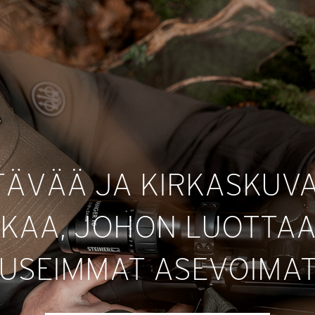
TÄVÄÄ JA KIRKASKUVA
KKAA, JOHON LUOTTA
USEIMMAT ASEVOIMA