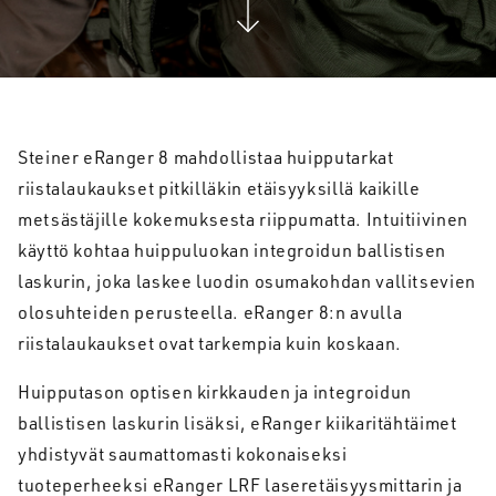
Steiner eRanger 8 mahdollistaa huipputarkat
riistalaukaukset pitkilläkin etäisyyksillä kaikille
metsästäjille kokemuksesta riippumatta. Intuitiivinen
käyttö kohtaa huippuluokan integroidun ballistisen
laskurin, joka laskee luodin osumakohdan vallitsevien
olosuhteiden perusteella. eRanger 8:n avulla
riistalaukaukset ovat tarkempia kuin koskaan.
Huipputason optisen kirkkauden ja integroidun
ballistisen laskurin lisäksi, eRanger kiikaritähtäimet
yhdistyvät saumattomasti kokonaiseksi
tuoteperheeksi eRanger LRF laseretäisyysmittarin ja