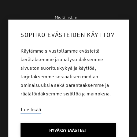
Mistä ostan
Tietoa meistä
SOPIIKO EVÄSTEIDEN KÄYTTÖ?
Töihin meille
Käytämme sivustollamme evästeitä
Yhteystiedot
kerätäksemme ja analysoidaksemme
sivuston suorituskykyä ja käyttöä,
tarjotaksemme sosiaalisen median
Tietosuoja
ominaisuuksia sekä parantaaksemme ja
räätälöidäksemme sisältöä ja mainoksia.
Lue lisää
SAKO SUOMI
HYVÄKSY EVÄSTEET