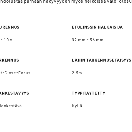
mahdollistaa parhaan näkyvyyden myös heikoissa valo-olosu
URENNOS
ETULINSSIN HALKAISIJA
 - 10 x
32 mm - 56 mm
RKENNUS
LÄHIN TARKENNUSETÄISYYS
st-Close-Focus
2.5m
ÄNKESTÄVYYS
TYPPITÄYTETTY
denkestävä
Kyllä