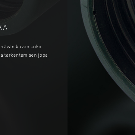
KA
 terävän kuvan koko
aa tarkentamisen jopa