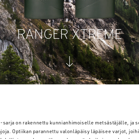
RANGER XTREME
-sarja on rakennettu kunnianhimoiselle metsästäjälle, ja s
ajoja. Optiikan parannettu valonläpäisy läpäisee varjot, joihi