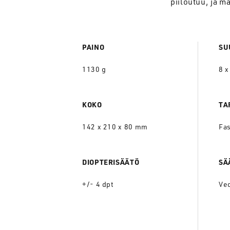
piiloutuu, ja 
PAINO
SU
1130 g
8 x
KOKO
TA
142 x 210 x 80 mm
Fa
DIOPTERISÄÄTÖ
SÄ
+/- 4 dpt
Ve