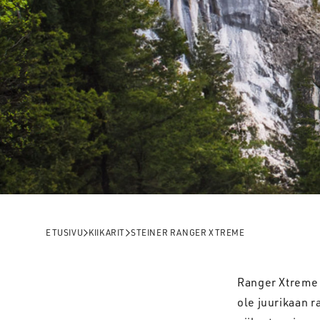
ETUSIVU
KIIKARIT
STEINER RANGER XTREME
Ranger Xtreme 
ole juurikaan r