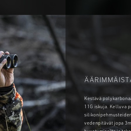
ÄÄRIMMÄIST
Kestävä polykarbonaa
11G iskuja. Kelluva 
silikonipehmusteiden
vedenpitävät jopa 3m 