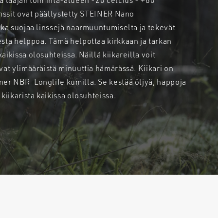
a laajan toiminta-alueen -20 celcius - +80
inssit ovat päällystetty STEINER Nano
oka suojaa linssejä naarmuuntumiselta ja tekevät
esta helppoa. Tämä helpottaa kirkkaan ja tarkan
ikissa olosuhteissa. Näillä kiikareilla voit
vat ylimääräistä minuuttia hämärässä. Kiikari on
ner NBR-Longlife kumilla. Se kestää öljyä, happoja
kiikarista kaikissa olosuhteissa.