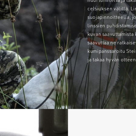
huurtumiselta ja taka
celsiuksen välillä. L
suojapinnoitteella, j
linssien puhdistamis
kuvan saavuttamista ka
saavuttaa ne ratkaise
kumipanssaroitu Stei
ja takaa hyvän otteen 