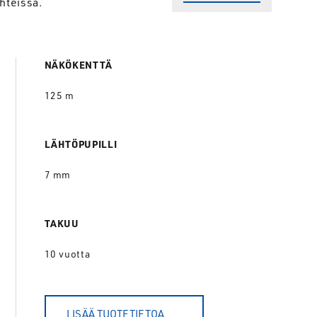
hteissa.
NÄKÖKENTTÄ
125 m
LÄHTÖPUPILLI
7 mm
TAKUU
10 vuotta
LISÄÄ TUOTETIETOA