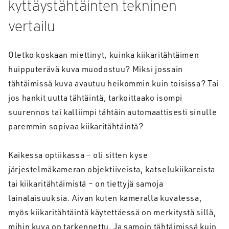
kyttäystähtäinten tekninen
vertailu
Oletko koskaan miettinyt, kuinka kiikaritähtäimen
huipputerävä kuva muodostuu? Miksi jossain
tähtäimissä kuva avautuu heikommin kuin toisissa? Tai
jos hankit uutta tähtäintä, tarkoittaako isompi
suurennos tai kalliimpi tähtäin automaattisesti sinulle
paremmin sopivaa kiikaritähtäintä?
Kaikessa optiikassa – oli sitten kyse
järjestelmäkameran objektiiveista, katselukiikareista
tai kiikaritähtäimistä – on tiettyjä samoja
lainalaisuuksia. Aivan kuten kameralla kuvatessa,
myös kiikaritähtäintä käytettäessä on merkitystä sillä,
mihin kuva on tarkennettu. Ja samoin tähtäimissä kuin