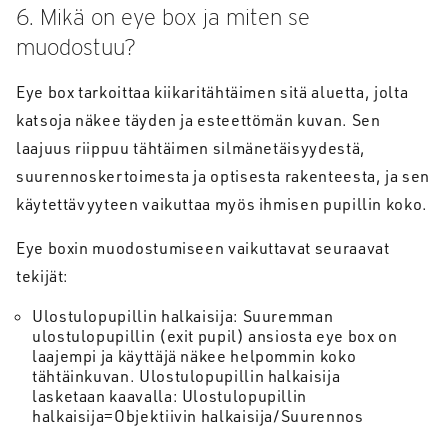
6. Mikä on eye box ja miten se
muodostuu?
Eye box tarkoittaa kiikaritähtäimen sitä aluetta, jolta
katsoja näkee täyden ja esteettömän kuvan. Sen
laajuus riippuu tähtäimen silmänetäisyydestä,
suurennoskertoimesta ja optisesta rakenteesta, ja sen
käytettävyyteen vaikuttaa myös ihmisen pupillin koko.
Eye boxin muodostumiseen vaikuttavat seuraavat
tekijät:
Ulostulopupillin halkaisija: Suuremman
ulostulopupillin (exit pupil) ansiosta eye box on
laajempi ja käyttäjä näkee helpommin koko
tähtäinkuvan. Ulostulopupillin halkaisija
lasketaan kaavalla: Ulostulopupillin
halkaisija=Objektiivin halkaisija/Suurennos