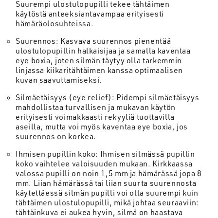
Suurempi ulostulopupilli tekee tähtäimen
käytöstä anteeksiantavampaa erityisesti
hämäräolosuhteissa.
Suurennos: Kasvava suurennos pienentää
ulostulopupillin halkaisijaa ja samalla kaventaa
eye boxia, joten silmän täytyy olla tarkemmin
linjassa kiikaritähtäimen kanssa optimaalisen
kuvan saavuttamiseksi.
Silmäetäisyys (eye relief): Pidempi silmäetäisyys
mahdollistaa turvallisen ja mukavan käytön
erityisesti voimakkaasti rekyyliä tuottavilla
aseilla, mutta voi myös kaventaa eye boxia, jos
suurennos on korkea.
Ihmisen pupillin koko: Ihmisen silmässä pupillin
koko vaihtelee valoisuuden mukaan. Kirkkaassa
valossa pupilli on noin 1,5 mm ja hämärässä jopa 8
mm. Liian hämärässä tai liian suurta suurennosta
käytettäessä silmän pupilli voi olla suurempi kuin
tähtäimen ulostulopupilli, mikä johtaa seuraaviin:
tähtäinkuva ei aukea hyvin, silmä on haastava