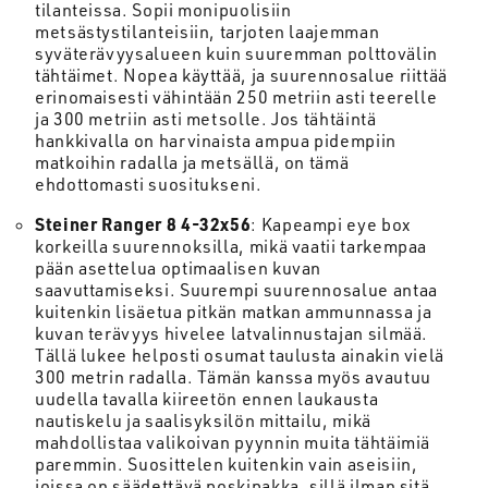
tilanteissa. Sopii monipuolisiin
metsästystilanteisiin, tarjoten laajemman
syväterävyysalueen kuin suuremman polttovälin
tähtäimet. Nopea käyttää, ja suurennosalue riittää
erinomaisesti vähintään 250 metriin asti teerelle
ja 300 metriin asti metsolle. Jos tähtäintä
hankkivalla on harvinaista ampua pidempiin
matkoihin radalla ja metsällä, on tämä
ehdottomasti suositukseni.
Steiner Ranger 8 4-32x56
: Kapeampi eye box
korkeilla suurennoksilla, mikä vaatii tarkempaa
pään asettelua optimaalisen kuvan
saavuttamiseksi. Suurempi suurennosalue antaa
kuitenkin lisäetua pitkän matkan ammunnassa ja
kuvan terävyys hivelee latvalinnustajan silmää.
Tällä lukee helposti osumat taulusta ainakin vielä
300 metrin radalla. Tämän kanssa myös avautuu
uudella tavalla kiireetön ennen laukausta
nautiskelu ja saalisyksilön mittailu, mikä
mahdollistaa valikoivan pyynnin muita tähtäimiä
paremmin. Suosittelen kuitenkin vain aseisiin,
joissa on säädettävä poskipakka, sillä ilman sitä