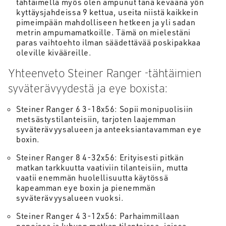
tähtäimellä myös olen ampunut tänä keväänä yön
kyttäysjahdeissa 9 kettua, useita niistä kaikkein
pimeimpään mahdolliseen hetkeen ja yli sadan
metrin ampumamatkoille. Tämä on mielestäni
paras vaihtoehto ilman säädettävää poskipakkaa
oleville kivääreille.
Yhteenveto Steiner Ranger -tähtäimien
syväterävyydestä ja eye boxista:
Steiner Ranger 6 3-18x56: Sopii monipuolisiin
metsästystilanteisiin, tarjoten laajemman
syväterävyysalueen ja anteeksiantavamman eye
boxin.
Steiner Ranger 8 4-32x56: Erityisesti pitkän
matkan tarkkuutta vaativiin tilanteisiin, mutta
vaatii enemmän huolellisuutta käytössä
kapeamman eye boxin ja pienemmän
syväterävyysalueen vuoksi.
Steiner Ranger 4 3-12x56: Parhaimmillaan
nopeissa ja lyhyen matkan tilanteissa, joissa