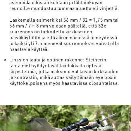
asemoida oikeaan kohtaan ja tähtäinkuvan
reunoille muodostuu tummaa aluetta eli vinjettiä.
Laskemalla esimerkiksi 56 mm / 32 = 1,75 mm tai
56 mm / 7 = 8 mm voidaan päätellä, että 32x
suurennos on tarkoitettu kirkkaaseen
päiväkäyttöön ja että äärimmäisessä pimeydessä
jo kaikki yli 7:n menevät suurennokset voivat olla
haastavia käyttää.
Linssien laatu ja optinen rakenne: Steinerin
tähtäimet hyödyntävät laadukkaita optisia
järjestelmiä, jotka maksimoivat kuvan kirkkauden
ja kontrastin, mikä auttaa säilyttämään eye boxin
käyttökelpoisena myös haastavissa olosuhteissa.