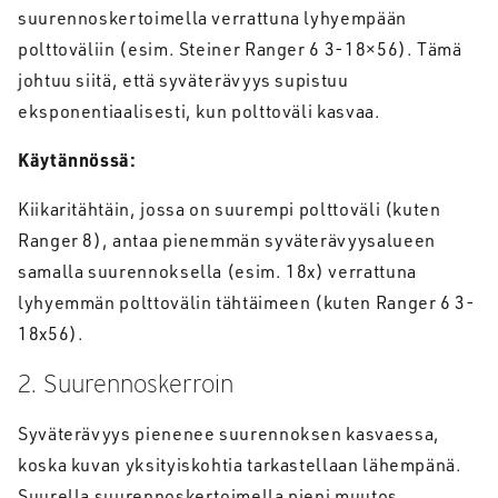
suurennoskertoimella verrattuna lyhyempään
polttoväliin (esim. Steiner Ranger 6 3-18×56). Tämä
johtuu siitä, että syväterävyys supistuu
eksponentiaalisesti, kun polttoväli kasvaa.
Käytännössä:
Kiikaritähtäin, jossa on suurempi polttoväli (kuten
Ranger 8), antaa pienemmän syväterävyysalueen
samalla suurennoksella (esim. 18x) verrattuna
lyhyemmän polttovälin tähtäimeen (kuten Ranger 6 3-
18x56).
2. Suurennoskerroin
Syväterävyys pienenee suurennoksen kasvaessa,
koska kuvan yksityiskohtia tarkastellaan lähempänä.
Suurella suurennoskertoimella pieni muutos