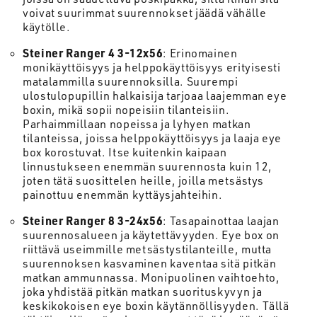
voivat suurimmat suurennokset jäädä vähälle
käytölle.
Steiner Ranger 4 3-12x56
: Erinomainen
monikäyttöisyys ja helppokäyttöisyys erityisesti
matalammilla suurennoksilla. Suurempi
ulostulopupillin halkaisija tarjoaa laajemman eye
boxin, mikä sopii nopeisiin tilanteisiin.
Parhaimmillaan nopeissa ja lyhyen matkan
tilanteissa, joissa helppokäyttöisyys ja laaja eye
box korostuvat. Itse kuitenkin kaipaan
linnustukseen enemmän suurennosta kuin 12,
joten tätä suosittelen heille, joilla metsästys
painottuu enemmän kyttäysjahteihin.
Steiner Ranger 8 3-24x56
: Tasapainottaa laajan
suurennosalueen ja käytettävyyden. Eye box on
riittävä useimmille metsästystilanteille, mutta
suurennoksen kasvaminen kaventaa sitä pitkän
matkan ammunnassa. Monipuolinen vaihtoehto,
joka yhdistää pitkän matkan suorituskyvyn ja
keskikokoisen eye boxin käytännöllisyyden. Tällä