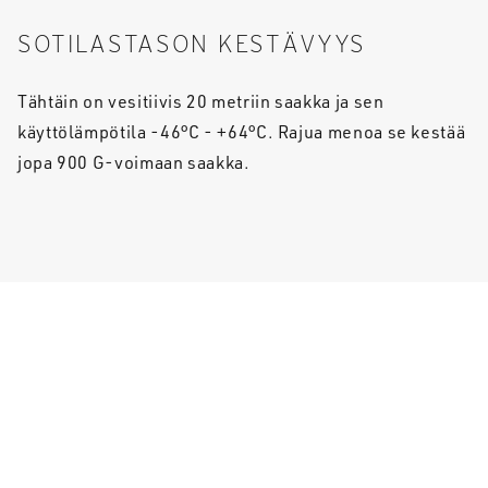
SOTILASTASON KESTÄVYYS
Tähtäin on vesitiivis 20 metriin saakka ja sen
käyttölämpötila -46°C - +64°C. Rajua menoa se kestää
jopa 900 G-voimaan saakka.