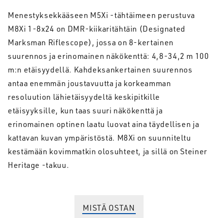
Menestyksekkääseen M5Xi -tähtäimeen perustuva
M8Xi 1-8x24 on DMR-kiikaritähtäin (Designated
Marksman Riflescope), jossa on 8-kertainen
suurennos ja erinomainen näkökenttä: 4,8-34,2 m 100
m:n etäisyydellä. Kahdeksankertainen suurennos
antaa enemmän joustavuutta ja korkeamman
resoluution lähietäisyydeltä keskipitkille
etäisyyksille, kun taas suuri näkökenttä ja
erinomainen optinen laatu luovat aina täydellisen ja
kattavan kuvan ympäristöstä. M8Xi on suunniteltu
kestämään kovimmatkin olosuhteet, ja sillä on Steiner
Heritage -takuu.
MISTÄ OSTAN