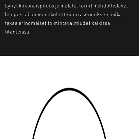
Lyhyt kokonaispituus ja matalat tornit mahdollistavat
lämpö- tai pimeänäkölaitteiden asennuksen, mikä
takaa erinomaiset toimintavalmiudet kaikissa
tilanteissa.