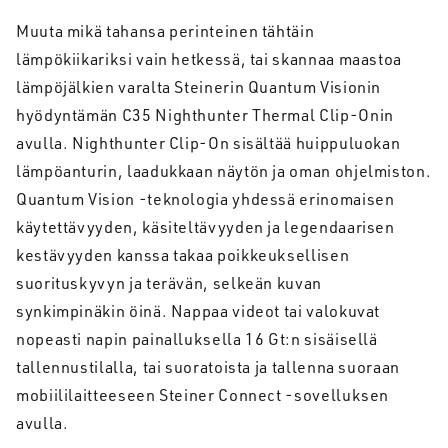
Muuta mikä tahansa perinteinen tähtäin
lämpökiikariksi vain hetkessä, tai skannaa maastoa
lämpöjälkien varalta Steinerin Quantum Visionin
hyödyntämän C35 Nighthunter Thermal Clip-Onin
avulla. Nighthunter Clip-On sisältää huippuluokan
lämpöanturin, laadukkaan näytön ja oman ohjelmiston.
Quantum Vision -teknologia yhdessä erinomaisen
käytettävyyden, käsiteltävyyden ja legendaarisen
kestävyyden kanssa takaa poikkeuksellisen
suorituskyvyn ja terävän, selkeän kuvan
synkimpinäkin öinä. Nappaa videot tai valokuvat
nopeasti napin painalluksella 16 Gt:n sisäisellä
tallennustilalla, tai suoratoista ja tallenna suoraan
mobiililaitteeseen Steiner Connect -sovelluksen
avulla.