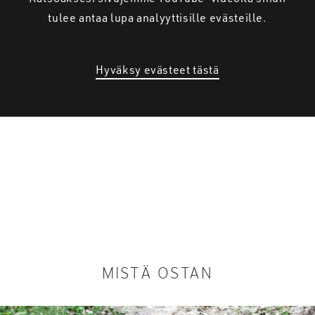
tulee antaa lupa analyyttisille evästeille.
Hyväksy evästeet tästä
MISTÄ OSTAN