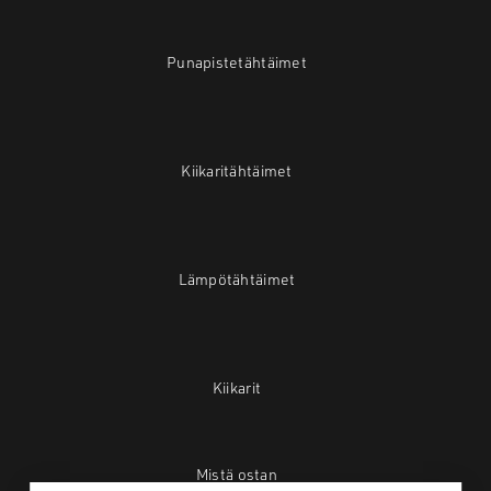
Punapistetähtäimet
Kiikaritähtäimet
Lämpötähtäimet
Kiikarit
Mistä ostan