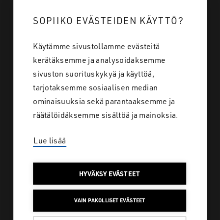
Tietoa meistä
SOPIIKO EVÄSTEIDEN KÄYTTÖ?
Töihin meille
Käytämme sivustollamme evästeitä
Yhteystiedot
kerätäksemme ja analysoidaksemme
sivuston suorituskykyä ja käyttöä,
tarjotaksemme sosiaalisen median
Tietosuoja
ominaisuuksia sekä parantaaksemme ja
räätälöidäksemme sisältöä ja mainoksia.
Lue lisää
SAKO SUOMI
HYVÄKSY EVÄSTEET
Löydä koko laaja
VAIN PAKOLLISET EVÄSTEET
tuotevalikoimamme